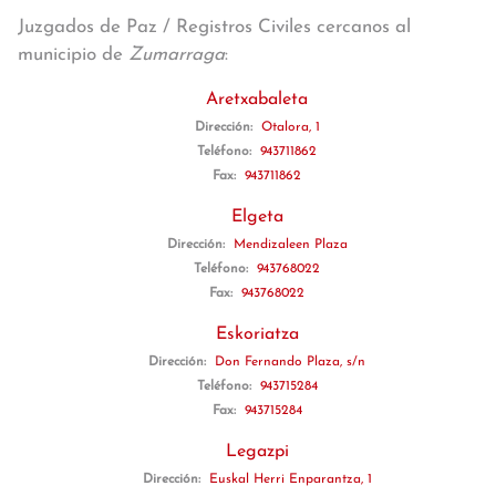
Juzgados de Paz / Registros Civiles cercanos al
municipio de
Zumarraga
:
Aretxabaleta
Dirección:
Otalora, 1
Teléfono:
943711862
Fax:
943711862
Elgeta
Dirección:
Mendizaleen Plaza
Teléfono:
943768022
Fax:
943768022
Eskoriatza
Dirección:
Don Fernando Plaza, s/n
Teléfono:
943715284
Fax:
943715284
Legazpi
Dirección:
Euskal Herri Enparantza, 1