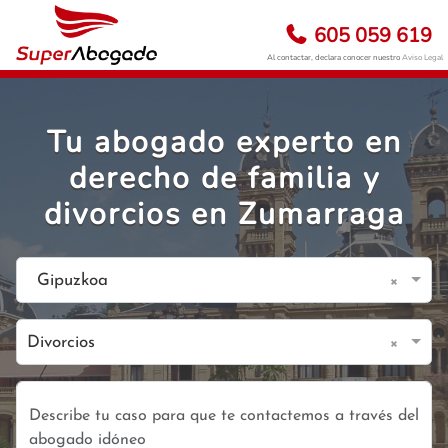
605 059 619
Al contactar, declara conocer nuestro
Aviso Legal
Tu abogado experto en
derecho de familia y
divorcios en Zumarraga
×
Gipuzkoa
×
Divorcios