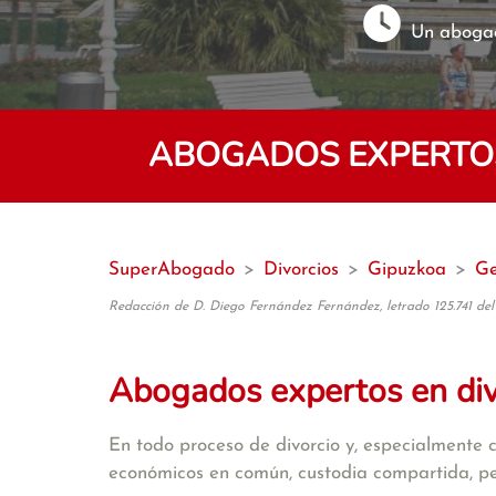
Un abogad
ABOGADOS EXPERTOS 
SuperAbogado
>
Divorcios
>
Gipuzkoa
>
Ge
Redacción de D. Diego Fernández Fernández, letrado 125.741 del
Abogados expertos en di
En todo proceso de divorcio y, especialmente 
económicos en común, custodia compartida, pens