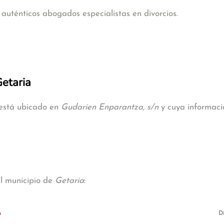
uténticos abogados especialistas en divorcios.
Getaria
 está ubicado en
Gudarien Enparantza, s/n
y cuya informació
al municipio de
Getaria
:
a
D