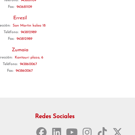
Teléfono:
943681109
Fax:
943681109
Errezil
ección:
San Martin kalea 18
Teléfono:
943812989
Fax:
943812989
Zumaia
rección:
Kantauri plaza, 6
Teléfono:
943860067
Fax:
943860067
Redes Sociales