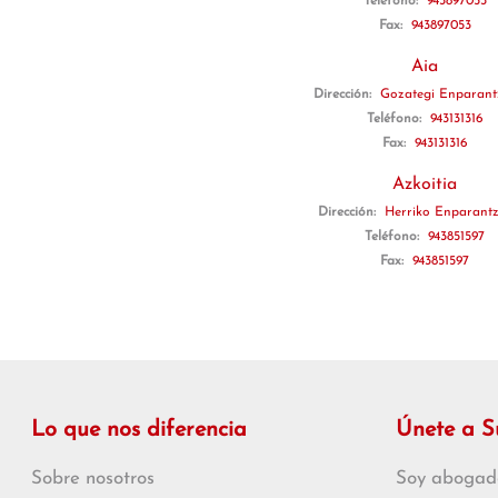
Teléfono:
943897053
Fax:
943897053
Aia
Dirección:
Gozategi Enparantz
Teléfono:
943131316
Fax:
943131316
Azkoitia
Dirección:
Herriko Enparantz
Teléfono:
943851597
Fax:
943851597
Lo que nos diferencia
Únete a 
Sobre nosotros
Soy abogad