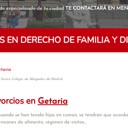
o especializado de tu ciudad
TE CONTACTARÁ EN MENO
EN DERECHO DE FAMILIA Y D
taria
 Ilustre Colegio de Abogados de Madrid.
vorcios en
Getaria
cuando se han tenido hijos en común, se tendrán que acordar
iones de alimento, régimen de visitas...