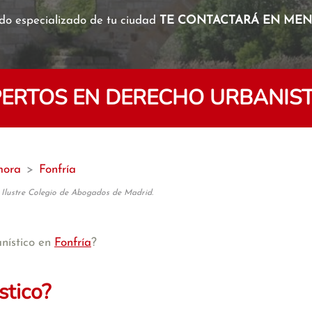
o especializado de tu ciudad
TE CONTACTARÁ EN MENO
RTOS EN DERECHO URBANIST
ora
>
Fonfría
 Ilustre Colegio de Abogados de Madrid.
nístico en
Fonfría
?
stico?