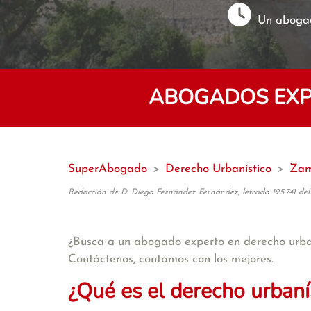
Un abogad
ABOGADOS EXPE
SuperAbogado
>
Derecho Urbanístico
>
Zam
Redacción de D. Diego Fernández Fernández, letrado 125.741 del
¿Busca a un abogado experto en derecho urba
Contáctenos, contamos con los mejores.
¿Qué es el derecho urbaní