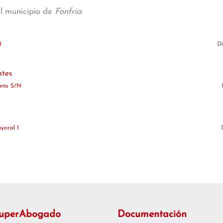
al municipio de
Fonfría
:
1
Di
ntes
ento S/N
yoral 1
SuperAbogado
Documentación