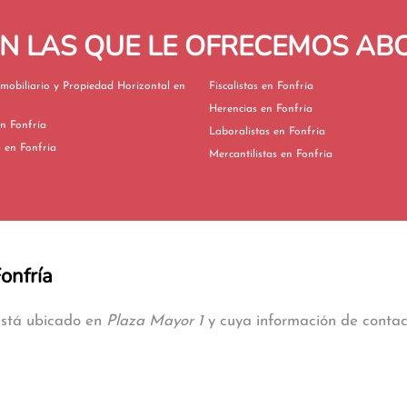
EN LAS QUE LE OFRECEMOS A
mobiliario y Propiedad Horizontal en
Fiscalistas en Fonfría
Herencias en Fonfría
vorcios en Fonfría
Laboralistas en Fonfría
Extranjería en Fonfría
Mercantilistas en Fonfría
onfría
 está ubicado en
Plaza Mayor 1
y cuya información de contact