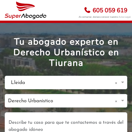
605 059 619
Al contactar, declara conocer nuestro
Aviso Legal
Tu abogado experto en
Derecho Urbanístico en
Tiurana
×
Lleida
×
Derecho Urbanístico