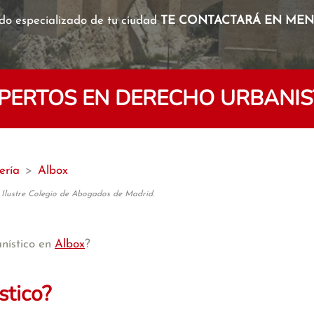
o especializado de tu ciudad
TE CONTACTARÁ EN MENO
ERTOS EN DERECHO URBANIS
ería
>
Albox
 Ilustre Colegio de Abogados de Madrid.
nístico en
Albox
?
stico?