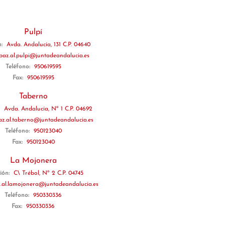
Pulpí
n:
Avda. Andalucía, 131 C.P. 04640
jpaz.al.pulpi@juntadeandalucia.es
Teléfono:
950619595
Fax:
950619595
Taberno
:
Avda. Andalucía, Nº 1 C.P. 04692
az.al.taberno@juntadeandalucia.es
Teléfono:
950123040
Fax:
950123040
La Mojonera
ción:
C\ Trébol, Nº 2 C.P. 04745
z.al.lamojonera@juntadeandalucia.es
Teléfono:
950330336
Fax:
950330336