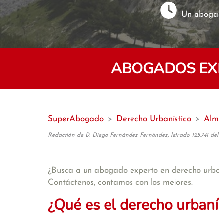
Un abogad
ABOGADOS EXP
SuperAbogado
>
Derecho Urbanístico
>
Alm
Redacción de D. Diego Fernández Fernández, letrado 125.741 del
¿Busca a un abogado experto en derecho urba
Contáctenos, contamos con los mejores.
¿Qué es el derecho urbaní