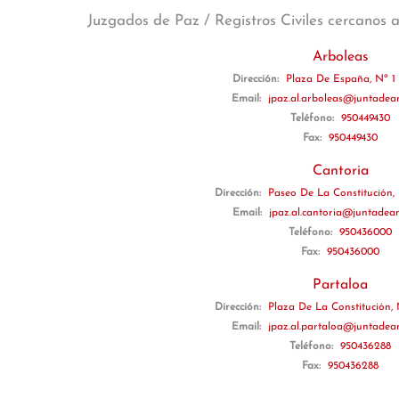
Juzgados de Paz / Registros Civiles cercanos 
Arboleas
Dirección:
Plaza De España, Nº 1 
Email:
jpaz.al.arboleas@juntadean
Teléfono:
950449430
Fax:
950449430
Cantoria
Dirección:
Paseo De La Constitución, 
Email:
jpaz.al.cantoria@juntadean
Teléfono:
950436000
Fax:
950436000
Partaloa
Dirección:
Plaza De La Constitución, N
Email:
jpaz.al.partaloa@juntadean
Teléfono:
950436288
Fax:
950436288