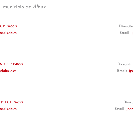
al municipio de
Albox
:
C.P. 04660
Direcció
dalucia.es
Email:
Nº1 C.P. 04850
Dirección
dalucia.es
Email:
jp
º 1 C.P. 04810
Direc
dalucia.es
Email:
jpa