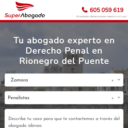
605 059 619
Al contactar, declara conocer nuestro
Aviso Legal
Tu abogado experto en
Derecho Penal en
Rionegro del Puente
×
Zamora
×
Penalistas