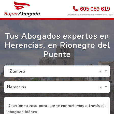
605 059 619
Al contactar, declara conocer nuestro
Aviso Legal
Tus Abogados expertos en
Herencias, en Rionegro del
Puente
×
Zamora
×
Herencias