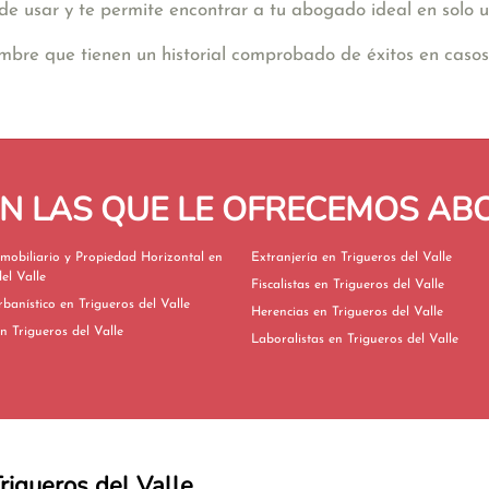
de usar y te permite encontrar a tu abogado ideal en solo u
re que tienen un historial comprobado de éxitos en casos
EN LAS QUE LE OFRECEMOS A
mobiliario y Propiedad Horizontal en
Extranjería en Trigueros del Valle
el Valle
Fiscalistas en Trigueros del Valle
Derecho Urbanístico en Trigueros del Valle
Herencias en Trigueros del Valle
ivorcios en Trigueros del Valle
Laboralistas en Trigueros del Valle
Trigueros del Valle