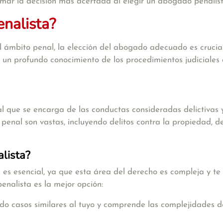
mar la decisión más acertada al elegir un abogado penalist
nalista?
 ámbito penal, la elección del abogado adecuado es crucia
ne un profundo conocimiento de los procedimientos judiciale
l que se encarga de las conductas consideradas delictivas y
nal son vastas, incluyendo delitos contra la propiedad, deli
lista?
es esencial, ya que esta área del derecho es compleja y te 
nalista es la mejor opción:
o casos similares al tuyo y comprende las complejidades d