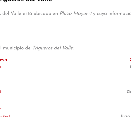
s del Valle está ubicado en
Plaza Mayor 4
y cuya informació
al municipio de
Trigueros del Valle
:
eva
1
1
Di
e
ución 1
Direcc