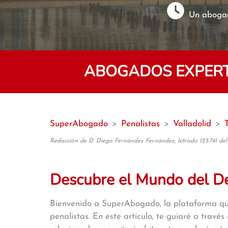
Un abogad
ABOGADOS EXPERT
SuperAbogado
>
Penalistas
>
Valladolid
>
Redacción de D. Diego Fernández Fernández, letrado 125.741 del
Descubre el Mundo del De
Bienvenido a SuperAbogado, la plataforma qu
penalistas. En este artículo, te guiaré a travé