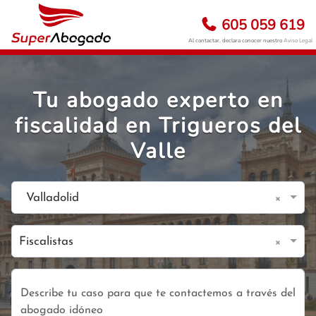
605 059 619
Al contactar, declara conocer nuestro
Aviso Legal
Tu abogado experto en
fiscalidad en Trigueros del
Valle
×
Valladolid
×
Fiscalistas