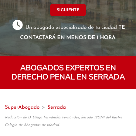
SIGUIENTE
Un abogado especializado de tu ciudad
TE
CONTACTARÁ EN MENOS DE 1 HORA.
ABOGADOS EXPERTOS EN
DERECHO PENAL EN SERRADA
SuperAbogado
>
Serrada
Redacción de D. Diego Fernández Fernández, letrado 125.741 del Ilustre
Colegio de Abogados de Madrid.