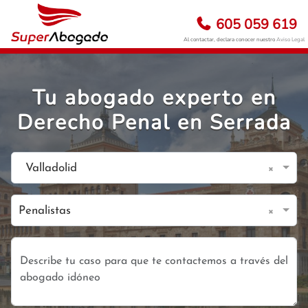
605 059 619
Al contactar, declara conocer nuestro
Aviso Legal
Tu abogado experto en
Derecho Penal en Serrada
×
Valladolid
×
Penalistas