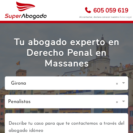
605 059 619
Al contactar, declara conocer nuestro
Aviso Legal
Tu abogado experto en
Derecho Penal en
Massanes
×
Girona
×
Penalistas