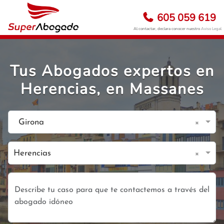
605 059 619
Al contactar, declara conocer nuestro
Aviso Legal
Tus Abogados expertos en
Herencias, en Massanes
×
Girona
×
Herencias