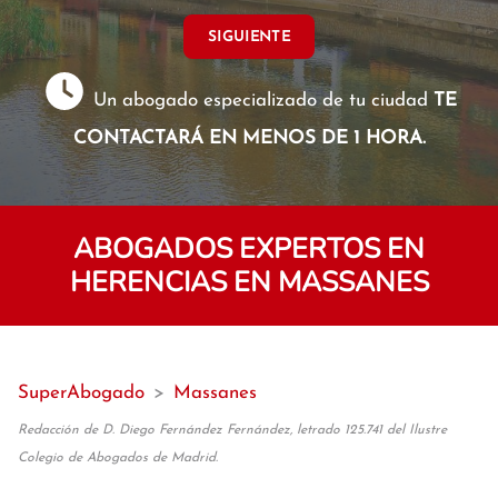
SIGUIENTE
Un abogado especializado de tu ciudad
TE
CONTACTARÁ EN MENOS DE 1 HORA.
ABOGADOS EXPERTOS EN
HERENCIAS EN MASSANES
SuperAbogado
>
Massanes
Redacción de D. Diego Fernández Fernández, letrado 125.741 del Ilustre
Colegio de Abogados de Madrid.