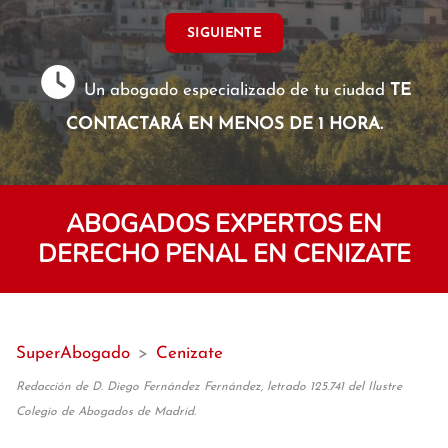
SIGUIENTE
Un abogado especializado de tu ciudad
TE
CONTACTARÁ EN MENOS DE 1 HORA.
ABOGADOS EXPERTOS EN
DERECHO PENAL EN CENIZATE
SuperAbogado
>
Cenizate
Redacción de D. Diego Fernández Fernández, letrado 125.741 del Ilustre
Colegio de Abogados de Madrid.