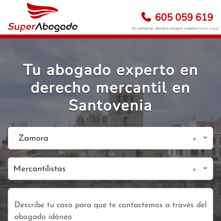
605 059 619
Al contactar, declara conocer nuestro
Aviso Legal
Tu abogado experto en
derecho mercantil en
Santovenia
×
Zamora
×
Mercantilistas