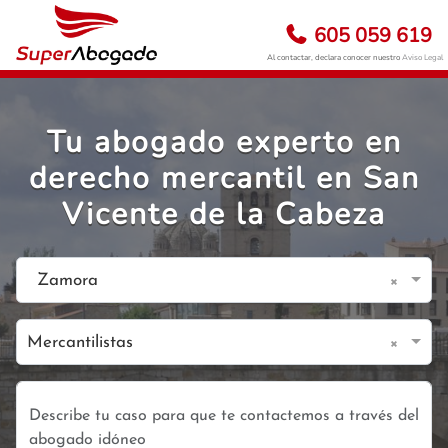
605 059 619
Al contactar, declara conocer nuestro
Aviso Legal
Tu abogado experto en
derecho mercantil en San
Vicente de la Cabeza
×
Zamora
×
Mercantilistas