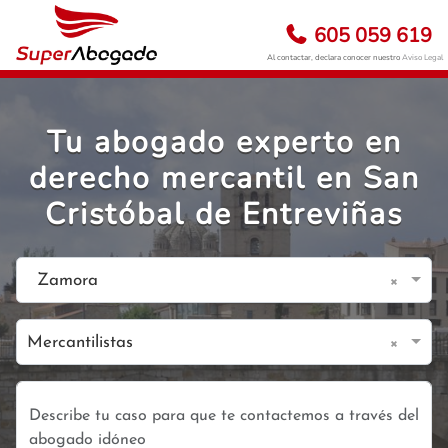
605 059 619
Al contactar, declara conocer nuestro
Aviso Legal
Tu abogado experto en
derecho mercantil en San
Cristóbal de Entreviñas
×
Zamora
×
Mercantilistas