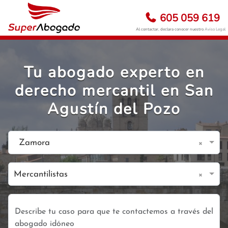
605 059 619
Al contactar, declara conocer nuestro
Aviso Legal
Tu abogado experto en
derecho mercantil en San
Agustín del Pozo
×
Zamora
×
Mercantilistas