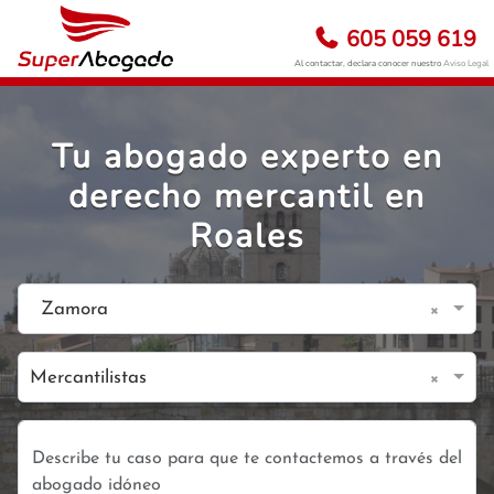
605 059 619
Al contactar, declara conocer nuestro
Aviso Legal
Tu abogado experto en
derecho mercantil en
Roales
×
Zamora
×
Mercantilistas