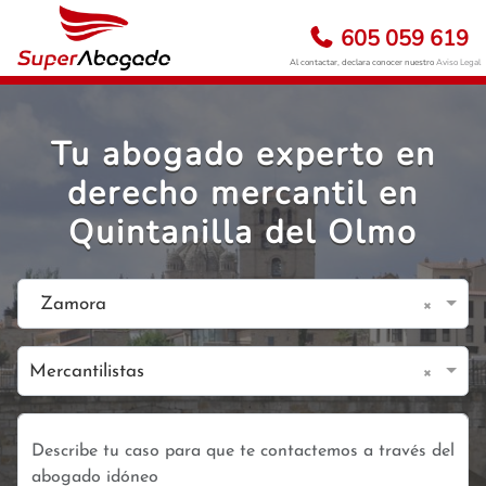
605 059 619
Al contactar, declara conocer nuestro
Aviso Legal
Tu abogado experto en
derecho mercantil en
Quintanilla del Olmo
×
Zamora
×
Mercantilistas