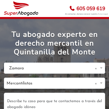
605 059 619
Al contactar, declara conocer nuestro
Aviso Legal
Tu abogado experto en
derecho mercantil en
Quintanilla del Monte
×
Zamora
×
Mercantilistas