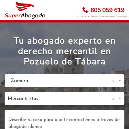
605 059 619
Al contactar, declara conocer nuestro
Aviso Legal
Tu abogado experto en
derecho mercantil en
Pozuelo de Tábara
×
Zamora
×
Mercantilistas