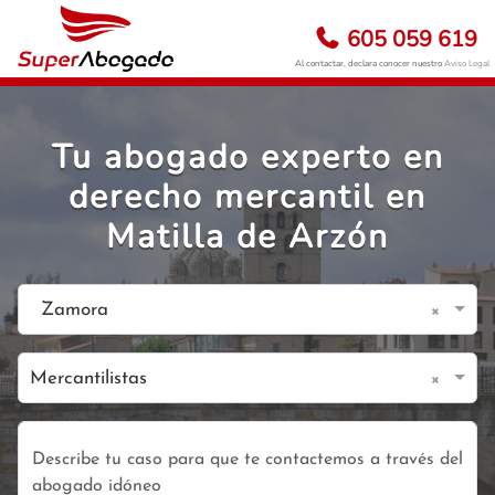
605 059 619
Al contactar, declara conocer nuestro
Aviso Legal
Tu abogado experto en
derecho mercantil en
Matilla de Arzón
×
Zamora
×
Mercantilistas