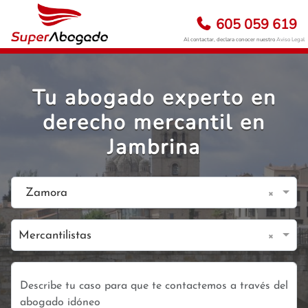
605 059 619
Al contactar, declara conocer nuestro
Aviso Legal
Tu abogado experto en
derecho mercantil en
Jambrina
×
Zamora
×
Mercantilistas