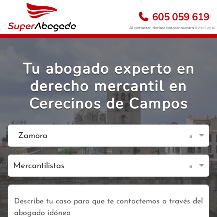
605 059 619
Al contactar, declara conocer nuestro
Aviso Legal
Tu abogado experto en
derecho mercantil en
Cerecinos de Campos
×
Zamora
×
Mercantilistas