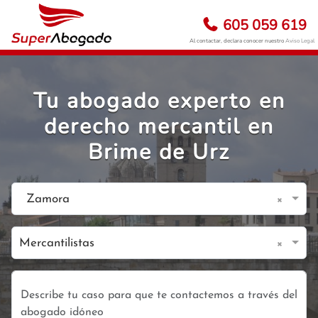
605 059 619
Al contactar, declara conocer nuestro
Aviso Legal
Tu abogado experto en
derecho mercantil en
Brime de Urz
×
Zamora
×
Mercantilistas