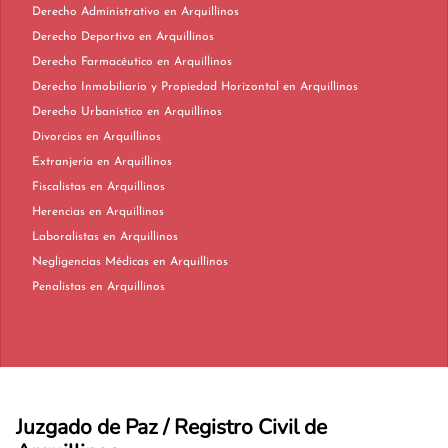
Derecho Administrativo en Arquillinos
Derecho Deportivo en Arquillinos
Derecho Farmacéutico en Arquillinos
Derecho Inmobiliario y Propiedad Horizontal en Arquillinos
Derecho Urbanístico en Arquillinos
Divorcios en Arquillinos
Extranjería en Arquillinos
Fiscalistas en Arquillinos
Herencias en Arquillinos
Laboralistas en Arquillinos
Negligencias Médicas en Arquillinos
Penalistas en Arquillinos
Juzgado de Paz / Registro Civil de