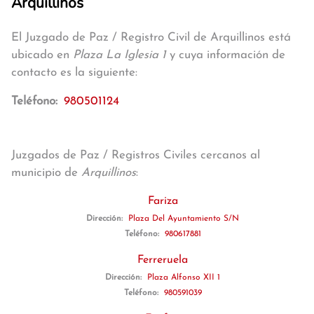
Arquillinos
El Juzgado de Paz / Registro Civil de Arquillinos está
ubicado en
Plaza La Iglesia 1
y cuya información de
contacto es la siguiente:
Teléfono:
980501124
Juzgados de Paz / Registros Civiles cercanos al
municipio de
Arquillinos
:
Fariza
Dirección:
Plaza Del Ayuntamiento S/N
Teléfono:
980617881
Ferreruela
Dirección:
Plaza Alfonso XII 1
Teléfono:
980591039