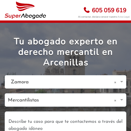
605 059 619
Al contactar, declara conocer nuestro
Aviso Legal
Tu abogado experto en
derecho mercantil en
Arcenillas
×
Zamora
×
Mercantilistas