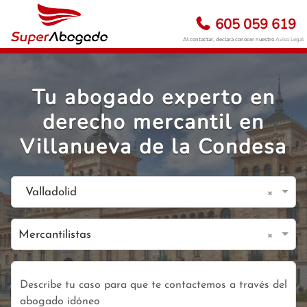
605 059 619
Al contactar, declara conocer nuestro
Aviso Legal
Tu abogado experto en
derecho mercantil en
Villanueva de la Condesa
×
Valladolid
×
Mercantilistas