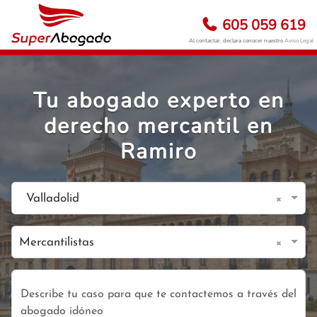
605 059 619
Al contactar, declara conocer nuestro
Aviso Legal
Tu abogado experto en
derecho mercantil en
Ramiro
×
Valladolid
×
Mercantilistas