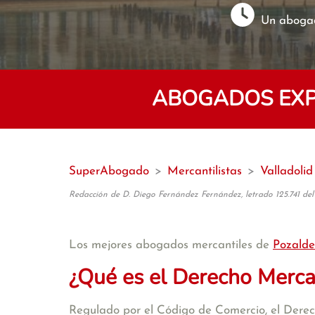
Un abogad
ABOGADOS EXP
SuperAbogado
>
Mercantilistas
>
Valladolid
Redacción de D. Diego Fernández Fernández, letrado 125.741 del
Los mejores abogados mercantiles de
Pozalde
¿Qué es el Derecho Merca
Regulado por el Código de Comercio, el Derecho