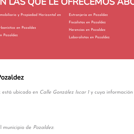
EN LAS QUE LE OFRECEMOS A
mobiliario y Propiedad Horizontal en
Extranjería en Pozaldez
Fiscalistas en Pozaldez
Derecho Urbanístico en Pozaldez
Herencias en Pozaldez
ivorcios en Pozaldez
Laboralistas en Pozaldez
Pozaldez
z está ubicado en
Calle González Iscar 1
y cuya información 
al municipio de
Pozaldez
: