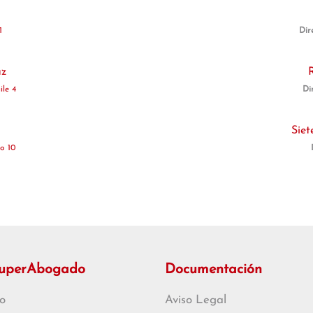
1
Dir
uz
ile 4
Di
Siet
o 10
SuperAbogado
Documentación
o
Aviso Legal