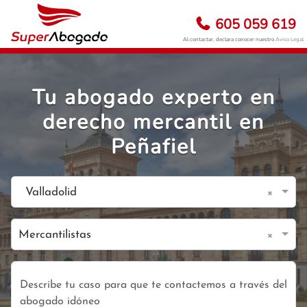
605 059 619
Al contactar, declara conocer nuestro
Aviso Legal
Tu abogado experto en
derecho mercantil en
Peñafiel
×
Valladolid
×
Mercantilistas