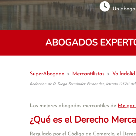
Un abogad
ABOGADOS EXPERTO
SuperAbogado
>
Mercantilistas
>
Valladolid
Redacción de D. Diego Fernández Fernández, letrado 125.741 del
Los mejores abogados mercantiles de
Melgar 
¿Qué es el Derecho Merca
Regulado por el Código de Comercio, el Derecho