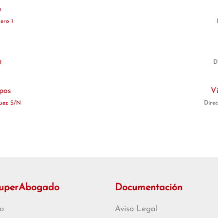
a
ero 1
1
D
pos
V
guez S/N
Direc
SuperAbogado
Documentación
o
Aviso Legal