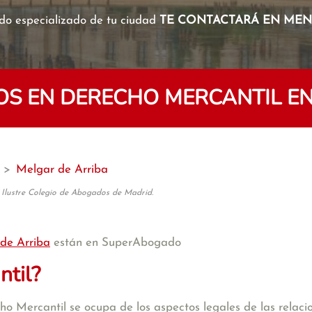
o especializado de tu ciudad
TE CONTACTARÁ EN MENO
S EN DERECHO MERCANTIL EN
>
Melgar de Arriba
 Ilustre Colegio de Abogados de Madrid.
de Arriba
están en SuperAbogado
ntil?
 Mercantil se ocupa de los aspectos legales de las relacion