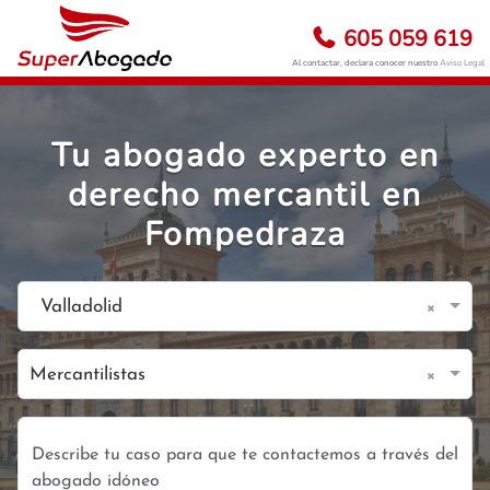
605 059 619
Al contactar, declara conocer nuestro
Aviso Legal
Tu abogado experto en
derecho mercantil en
Fompedraza
×
Valladolid
×
Mercantilistas