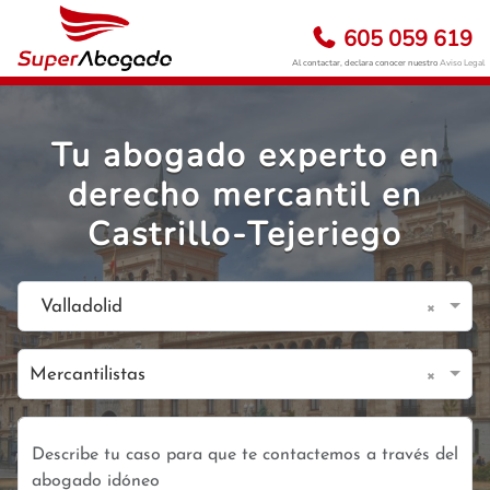
605 059 619
Al contactar, declara conocer nuestro
Aviso Legal
Tu abogado experto en
derecho mercantil en
Castrillo-Tejeriego
×
Valladolid
×
Mercantilistas