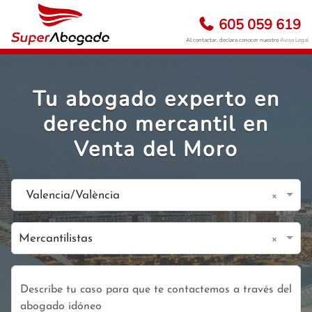
605 059 619
Al contactar, declara conocer nuestro
Aviso Legal
Tu abogado experto en
derecho mercantil en
Venta del Moro
×
Valencia/València
×
Mercantilistas