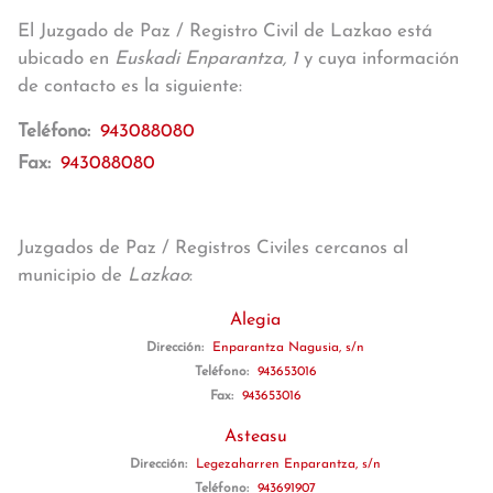
El Juzgado de Paz / Registro Civil de Lazkao está
ubicado en
Euskadi Enparantza, 1
y cuya información
de contacto es la siguiente:
Teléfono:
943088080
Fax:
943088080
Juzgados de Paz / Registros Civiles cercanos al
municipio de
Lazkao
:
Alegia
Dirección:
Enparantza Nagusia, s/n
Teléfono:
943653016
Fax:
943653016
Asteasu
Dirección:
Legezaharren Enparantza, s/n
Teléfono:
943691907