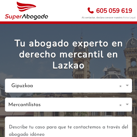
605 059 619
Al contactar, declara conocer nuestro
Aviso Legal
Tu abogado experto en
derecho mercantil en
Lazkao
×
Gipuzkoa
×
Mercantilistas