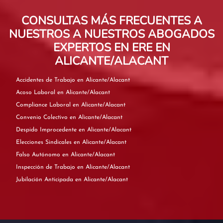
CONSULTAS MÁS FRECUENTES A
NUESTROS A NUESTROS ABOGADOS
EXPERTOS EN ERE EN
ALICANTE/ALACANT
Accidentes de Trabajo en Alicante/Alacant
Acoso Laboral en Alicante/Alacant
Compliance Laboral en Alicante/Alacant
Convenio Colectivo en Alicante/Alacant
Despido Improcedente en Alicante/Alacant
Elecciones Sindicales en Alicante/Alacant
Falso Autónomo en Alicante/Alacant
Inspección de Trabajo en Alicante/Alacant
Jubilación Anticipada en Alicante/Alacant