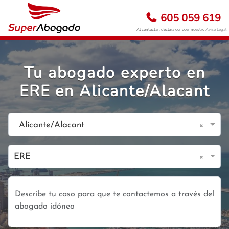
605 059 619
Al contactar, declara conocer nuestro
Aviso Legal
Tu abogado experto en
ERE en Alicante/Alacant
×
Alicante/Alacant
×
ERE