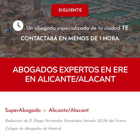
SIGUIENTE
Un abogado especializado de tu ciudad
TE
CONTACTARÁ EN MENOS DE 1 HORA.
ABOGADOS EXPERTOS EN ERE
EN ALICANTE/ALACANT
SuperAbogado
>
Alicante/Alacant
Redacción de D. Diego Fernández Fernández, letrado 125.741 del Ilustre
Colegio de Abogados de Madrid.