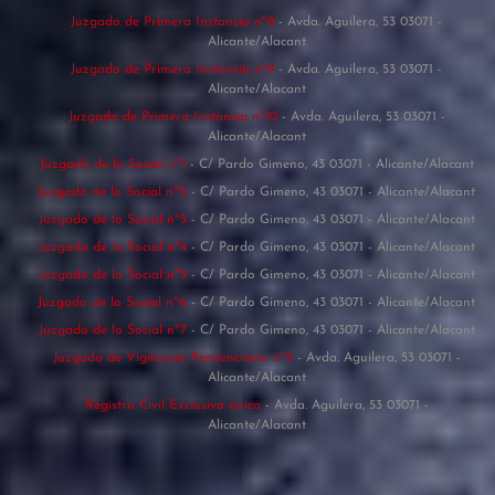
Juzgado de Primera Instancia nº8
- Avda. Aguilera, 53 03071 -
Alicante/Alacant
Juzgado de Primera Instancia nº9
- Avda. Aguilera, 53 03071 -
Alicante/Alacant
Juzgado de Primera Instancia nº10
- Avda. Aguilera, 53 03071 -
Alicante/Alacant
Juzgado de lo Social nº1
- C/ Pardo Gimeno, 43 03071 - Alicante/Alacant
Juzgado de lo Social nº2
- C/ Pardo Gimeno, 43 03071 - Alicante/Alacant
Juzgado de lo Social nº3
- C/ Pardo Gimeno, 43 03071 - Alicante/Alacant
Juzgado de lo Social nº4
- C/ Pardo Gimeno, 43 03071 - Alicante/Alacant
Juzgado de lo Social nº5
- C/ Pardo Gimeno, 43 03071 - Alicante/Alacant
Juzgado de lo Social nº6
- C/ Pardo Gimeno, 43 03071 - Alicante/Alacant
Juzgado de lo Social nº7
- C/ Pardo Gimeno, 43 03071 - Alicante/Alacant
Juzgado de Vigilancia Penitenciaria nº2
- Avda. Aguilera, 53 03071 -
Alicante/Alacant
Registro Civil Exclusivo único
- Avda. Aguilera, 53 03071 -
Alicante/Alacant