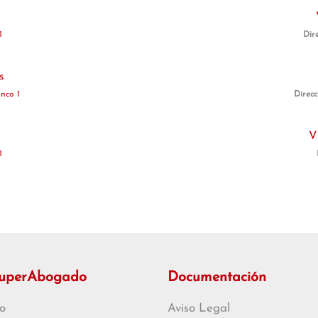
1
Dir
s
nco 1
Direcc
s
V
1
SuperAbogado
Documentación
o
Aviso Legal