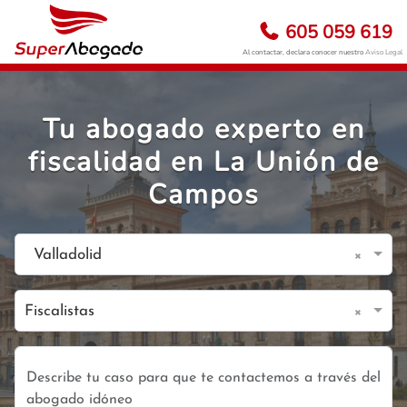
605 059 619
Al contactar, declara conocer nuestro
Aviso Legal
Tu abogado experto en
fiscalidad en La Unión de
Campos
×
Valladolid
×
Fiscalistas