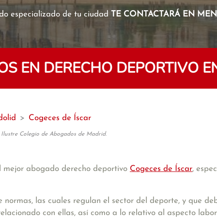
o especializado de tu ciudad
TE CONTACTARÁ EN MENO
S EN DERECHO DEPORTIVO EN
dolid
>
Cogeces de Íscar
 Ilustre Colegio de Abogados de Madrid.
l mejor abogado derecho deportivo
Cogeces de Íscar
, espe
 normas, las cuales regulan el sector del deporte, y que 
elacionado con ellas, así como a lo relativo al aspecto labora