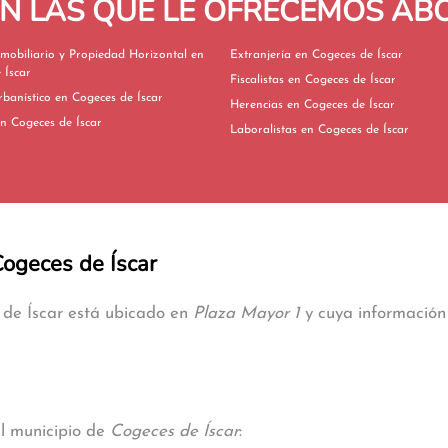
EN LAS QUE LE OFRECEMOS A
mobiliario y Propiedad Horizontal en
Extranjería en Cogeces de Íscar
 Íscar
Fiscalistas en Cogeces de Íscar
Derecho Urbanístico en Cogeces de Íscar
Herencias en Cogeces de Íscar
ivorcios en Cogeces de Íscar
Laboralistas en Cogeces de Íscar
Cogeces de Íscar
 de Íscar está ubicado en
Plaza Mayor 1
y cuya información 
al municipio de
Cogeces de Íscar
: