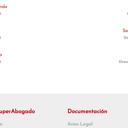
enda
1
Sa
1
Di
a
1
Direc
SuperAbogado
Documentación
o
Aviso Legal