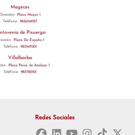
Megeces
Dirección:
Plaza Mayor 1
Teléfono:
983604057
ntovenia de Pisuerga
rección:
Plaza De España 1
Teléfono:
983547001
Villalbarba
ción:
Plaza Pérez de Andújar 1
Teléfono:
983780101
Redes Sociales