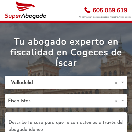
605 059 619
Al contactar, declara conocer nuestro
Aviso Legal
Tu abogado experto en
fiscalidad en Cogeces de
Íscar
×
Valladolid
×
Fiscalistas