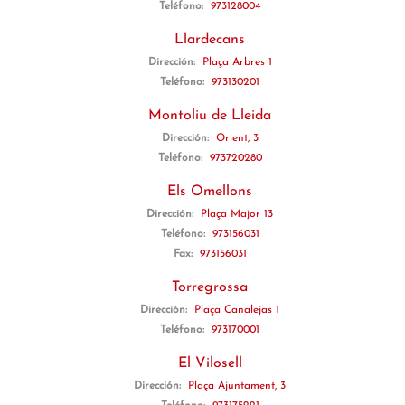
Teléfono:
973128004
Llardecans
Dirección:
Plaça Arbres 1
Teléfono:
973130201
Montoliu de Lleida
Dirección:
Orient, 3
Teléfono:
973720280
Els Omellons
Dirección:
Plaça Major 13
Teléfono:
973156031
Fax:
973156031
Torregrossa
Dirección:
Plaça Canalejas 1
Teléfono:
973170001
El Vilosell
Dirección:
Plaça Ajuntament, 3