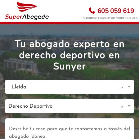
605 059 619
Al contactar, declara conocer nuestro
Aviso Legal
Tu abogado experto en
derecho deportivo en
Sunyer
×
Lleida
×
Derecho Deportivo