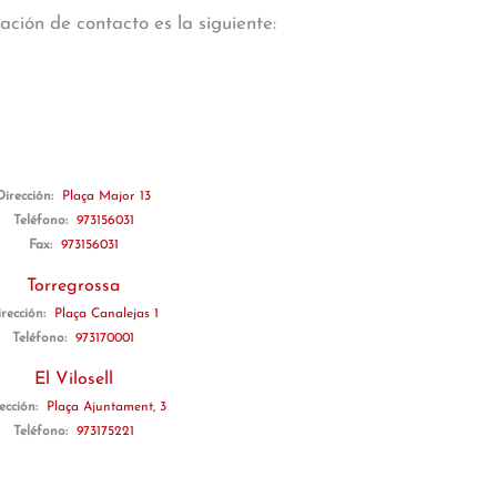
ción de contacto es la siguiente:
Dirección:
Plaça Major 13
Teléfono:
973156031
Fax:
973156031
Torregrossa
irección:
Plaça Canalejas 1
Teléfono:
973170001
El Vilosell
ección:
Plaça Ajuntament, 3
Teléfono:
973175221