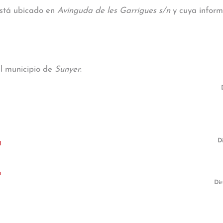
está ubicado en
Avinguda de les Garrigues s/n
y cuya informa
al municipio de
Sunyer
:
1
D
1
a
Dir