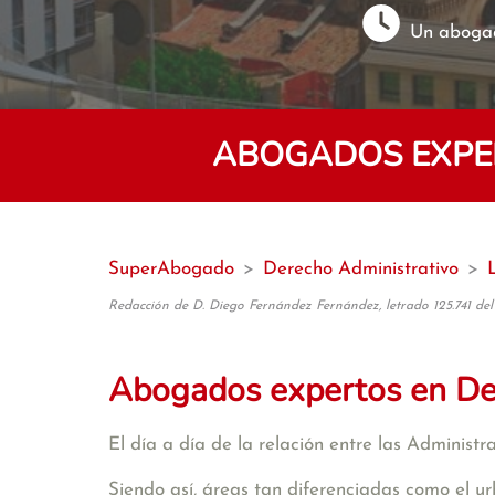
Un abogad
ABOGADOS EXPER
SuperAbogado
>
Derecho Administrativo
>
Redacción de D. Diego Fernández Fernández, letrado 125.741 del
Abogados expertos en De
El día a día de la relación entre las Administ
Siendo así, áreas tan diferenciadas como el ur