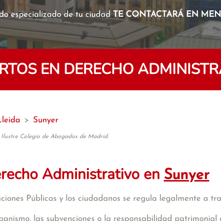
o especializado de tu ciudad
TE CONTACTARÁ EN MENO
TOS EN DERECHO ADMINISTR
Lleida
>
Sunyer
 Ilustre Colegio de Abogados de Madrid.
recho Administrativo en
Sunyer
raciones Públicas y los ciudadanos se regula legalmente a tr
banismo, las subvenciones o la responsabilidad patrimonial 