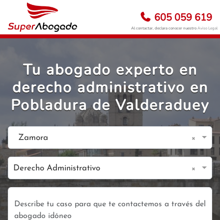
605 059 619
Al contactar, declara conocer nuestro
Aviso Legal
Tu abogado experto en
derecho administrativo en
Pobladura de Valderaduey
×
Zamora
×
Derecho Administrativo