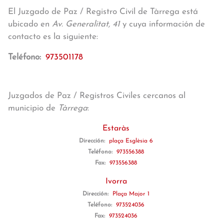
El Juzgado de Paz / Registro Civil de Tàrrega está
ubicado en
Av. Generalitat, 41
y cuya información de
contacto es la siguiente:
Teléfono:
973501178
Juzgados de Paz / Registros Civiles cercanos al
municipio de
Tàrrega
:
Estaràs
Dirección:
plaça Esglèsia 6
Teléfono:
973556388
Fax:
973556388
Ivorra
Dirección:
Plaça Major 1
Teléfono:
973524036
Fax:
973524036