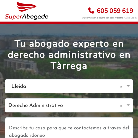
605 059 619
Al contactar, declara conocer nuestro
Aviso Legal
Tu abogado experto en
derecho administrativo en
Tàrrega
×
Lleida
×
Derecho Administrativo