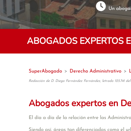
Un abogad
ABOGADOS EXPERTOS EN
SuperAbogado
>
Derecho Administrativo
>
Redacción de D. Diego Fernández Fernández, letrado 125.741 del
Abogados expertos en De
El día a día de la relación entre las Administ
Siendo así, áreas tan diferenciadas como el ur