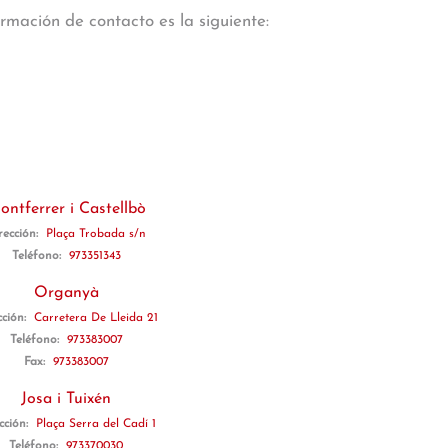
rmación de contacto es la siguiente:
ontferrer i Castellbò
rección:
Plaça Trobada s/n
Teléfono:
973351343
Organyà
cción:
Carretera De Lleida 21
Teléfono:
973383007
Fax:
973383007
Josa i Tuixén
cción:
Plaça Serra del Cadí 1
Teléfono:
973370030