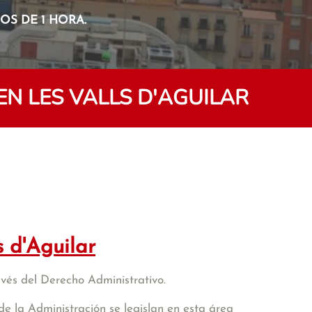
S DE 1 HORA.
N LES VALLS D'AGUILAR
s d'Aguilar
avés del Derecho Administrativo.
de la Administración se legislan en esta área