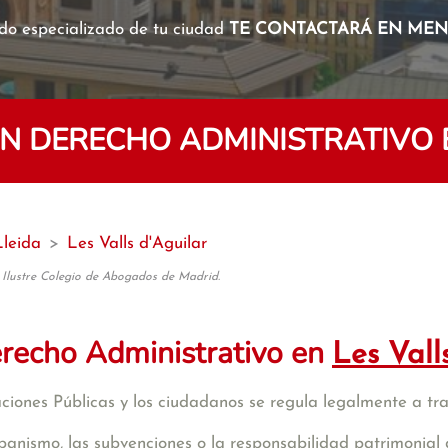
o especializado de tu ciudad
TE CONTACTARÁ EN MENO
 DERECHO ADMINISTRATIVO E
Lleida
>
Les Valls d'Aguilar
 Ilustre Colegio de Abogados de Madrid.
recho Administrativo en
Les Vall
raciones Públicas y los ciudadanos se regula legalmente a tr
banismo, las subvenciones o la responsabilidad patrimonial 