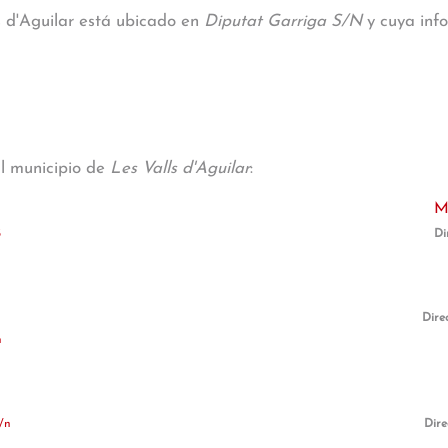
s d'Aguilar está ubicado en
Diputat Garriga S/N
y cuya info
al municipio de
Les Valls d'Aguilar
:
M
3
Di
Dire
n
/n
Dire