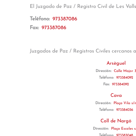
El Juzgado de Paz / Registro Civil de Les Vall
Teléfono:
973387086
Fax:
973387086
Juzgados de Paz / Registros Civiles cercanos 
Arsèguel
Dirección:
Calle Major 
Teléfono:
973384092
Fax:
973384092
Cava
Dirección:
Plaça Vila s/
Teléfono:
973384036
Coll de Nargó
Dirección:
Plaça Escoles s
Teléfono:
973383048