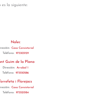
es la siguiente:
Nalec
rección:
Casa Consistorial
Teléfono:
973303129
ant Guim de la Plana
Dirección:
Arrabal 1
Teléfono:
973550586
Torrefeta i Florejacs
rección:
Casa Consistorial
Teléfono:
973520184