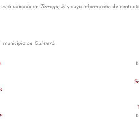
à está ubicado en
Tàrrega, 31
y cuya información de contacto 
al municipio de
Guimerà
:
4
Di
S
 6
ra
Di
1