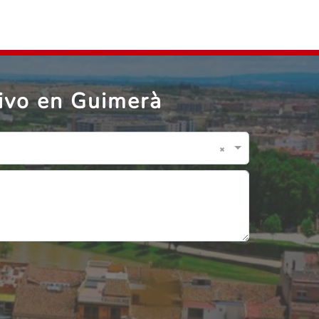
ivo en Guimerà
×