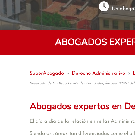
Un abogad
ABOGADOS EXPER
SuperAbogado
>
Derecho Administrativo
>
Redacción de D. Diego Fernández Fernández, letrado 125.741 del
Abogados expertos en De
El día a día de la relación entre las Administ
Siendo así, áreas tan diferenciadas como el ur