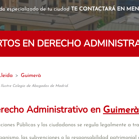
o especializado de tu ciudad
TE CONTACTARÁ EN MENO
TOS EN DERECHO ADMINISTRA
Lleida
>
Guimerà
 Ilustre Colegio de Abogados de Madrid.
recho Administrativo en
Guimerà
raciones Públicas y los ciudadanos se regula legalmente a tr
banismo, las subvenciones o la responsabilidad patrimonial 