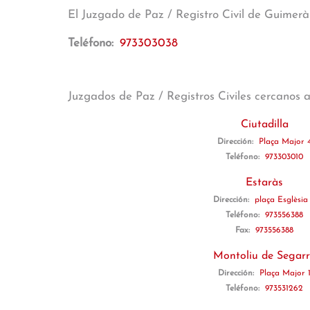
El Juzgado de Paz / Registro Civil de Guimer
Teléfono:
973303038
Juzgados de Paz / Registros Civiles cercanos 
Ciutadilla
Dirección:
Plaça Major 
Teléfono:
973303010
Estaràs
Dirección:
plaça Esglèsia
Teléfono:
973556388
Fax:
973556388
Montoliu de Segar
Dirección:
Plaça Major 
Teléfono:
973531262