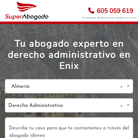
605 059 619
Al contactar, declara conocer nuestro
Aviso Legal
Tu abogado experto en
derecho administrativo en
Enix
×
Almería
×
Derecho Administrativo