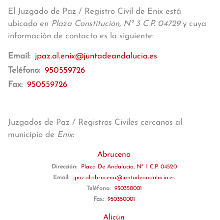
El Juzgado de Paz / Registro Civil de Enix está
ubicado en
Plaza Constitución, Nº 3 C.P. 04729
y cuya
información de contacto es la siguiente:
Email:
jpaz.al.enix@juntadeandalucia.es
Teléfono:
950559726
Fax:
950559726
Juzgados de Paz / Registros Civiles cercanos al
municipio de
Enix
:
Abrucena
Dirección:
Plaza De Andalucía, Nº 1 C.P. 04520
Email:
jpaz.al.abrucena@juntadeandalucia.es
Teléfono:
950350001
Fax:
950350001
Alicún