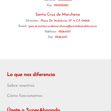
Teléfono:
950352003
Fax:
950352003
Santa Cruz de Marchena
Dirección:
Plaza De Andalucía, Nº 6 C.P. 04568
Email:
jpaz.al.santacruzdemarchena@juntadeandalucia.es
Teléfono:
950643111
Fax:
950643111
Lo que nos diferencia
Sobre nosotros
Cómo funcionamos
Únete a SuperAbogado