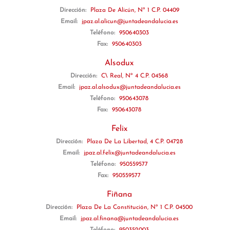
Dirección:
Plaza De Alicún, Nº 1 C.P. 04409
Email:
jpaz.al.alicun@juntadeandalucia.es
Teléfono:
950640303
Fax:
950640303
Alsodux
Dirección:
C\ Real, Nº 4 C.P. 04568
Email:
jpaz.al.alsodux@juntadeandalucia.es
Teléfono:
950643078
Fax:
950643078
Felix
Dirección:
Plaza De La Libertad, 4 C.P. 04728
Email:
jpaz.al.felix@juntadeandalucia.es
Teléfono:
950559577
Fax:
950559577
Fiñana
Dirección:
Plaza De La Constitución, Nº 1 C.P. 04500
Email:
jpaz.al.finana@juntadeandalucia.es