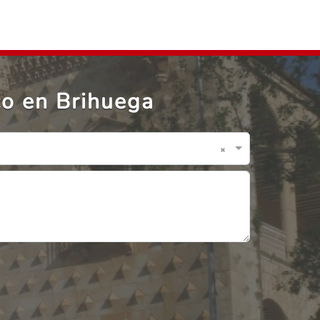
co en Brihuega
×