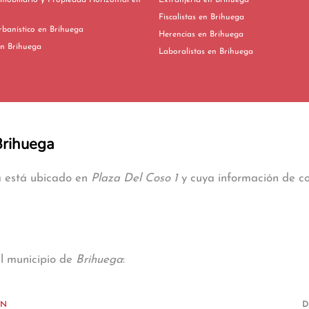
mobiliario y Propiedad Horizontal en
Extranjería en Brihuega
Fiscalistas en Brihuega
Derecho Urbanístico en Brihuega
Herencias en Brihuega
ivorcios en Brihuega
Laboralistas en Brihuega
Brihuega
a está ubicado en
Plaza Del Coso 1
y cuya información de con
al municipio de
Brihuega
:
/N
D