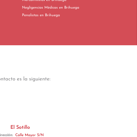
Mercantilistas en Brihuega
Negligencias Médicas en Brihuega
Penalistas en Brihuega
tacto es la siguiente:
El Sotillo
irección:
Calle Mayor S/N