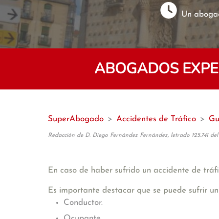
Un abogad
ABOGADOS EXPER
SuperAbogado
>
Accidentes de Tráfico
>
Gu
Redacción de D. Diego Fernández Fernández, letrado 125.741 del
En caso de haber sufrido un accidente de tráfi
Es importante destacar que se puede sufrir un
Conductor.
Ocupante.