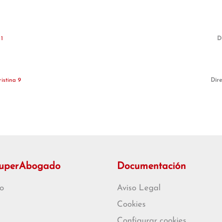
1
D
istina 9
Dire
SuperAbogado
Documentación
o
Aviso Legal
Cookies
Configurar cookies