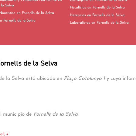
mobiliario y Propiedad Horizontal en
Extranjería en Fornells de la Selva
 la Selva
Fiscalistas en Fornells de la Selva
Derecho Urbanístico en Fornells de la Selva
Herencias en Fornells de la Selva
ivorcios en Fornells de la Selva
Laboralistas en Fornells de la Selva
Fornells de la Selva
 de la Selva está ubicado en
Plaça Catalunya 1
y cuya inform
al municipio de
Fornells de la Selva
:
ll, 3