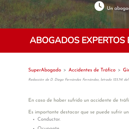
Un abogad
ABOGADOS EXPERTOS EN
SuperAbogado
>
Accidentes de Tráfico
>
Gi
Redacción de D. Diego Fernández Fernández, letrado 125.741 del
En caso de haber sufrido un accidente de tráfi
Es importante destacar que se puede sufrir un
Conductor.
Ocupante.